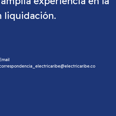
amplia experiencia en la
 liquidación.
Email
correspondencia_electricaribe@electricaribe.co