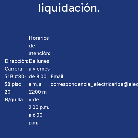
liquidación.
Horarios
de
atención:
Dirección:
De lunes
Carrera
a viernes
51B #80-
de 8:00
Email
58 piso
a.m. a
correspondencia_electricaribe@elect
20
12:00 m
B/quilla
y de
2:00 p.m.
a 6:00
p.m.